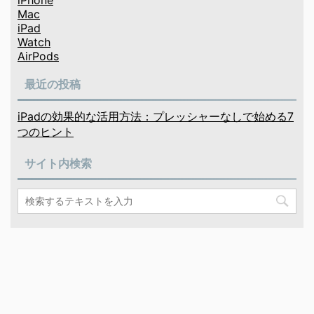
iPhone
Mac
iPad
Watch
AirPods
最近の投稿
iPadの効果的な活用方法：プレッシャーなしで始める7
つのヒント
サイト内検索