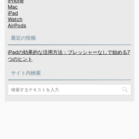
iPhone
Mac
iPad
Watch
AirPods
最近の投稿
iPadの効果的な活用方法：プレッシャーなしで始める7
つのヒント
サイト内検索